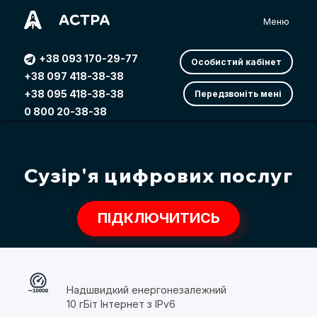
Меню
+38 093 170-29-77
Особистий кабінет
+38 097 418-38-38
+38 095 418-38-38
Передзвоніть мені
0 800 20-38-38
Сузір'я цифрових послуг
ПІДКЛЮЧИТИСЬ
Надшвидкий енергонезалежний
10 гБіт Інтернет з IPv6