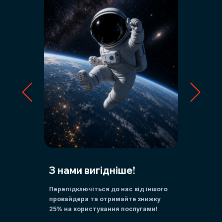
З нами вигідніше!
Друз
Перепідключіться до нас від іншого
Підклю
провайдера та отримайте знижку
500 грн
25% на користування послугами!