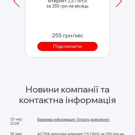
Інтернет 2,5 Гбіт/с
М
за 255 грн на місяць
255 грн/міс
Підключити
Новини компанії та
контактна інформація
25 чер
Важлива інформація: Оплата домофонії
2026
14 чер
АСТРА запускає інтернет 2,5 Гбіт/с за 255 грн на