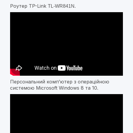
Роутер TP-Link
.
TL-WR841N
Персональний компʼютер з операційною
системою Microsoft Windows 8 та 10.