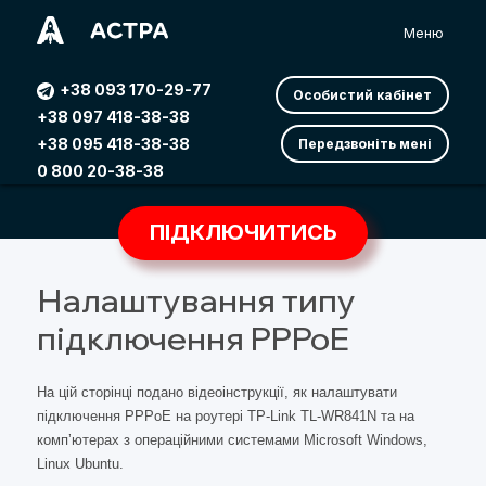
Меню
+38 093 170-29-77
Особистий кабінет
+38 097 418-38-38
+38 095 418-38-38
Передзвоніть мені
0 800 20-38-38
ПІДКЛЮЧИТИСЬ
Налаштування типу
підключення PPPoE
На цій сторінці подано відеоінструкції, як налаштувати
підключення PPPoE на роутері TP-Link TL-WR841N та на
компʼютерах з операційними системами Microsoft Windows,
Linux Ubuntu.