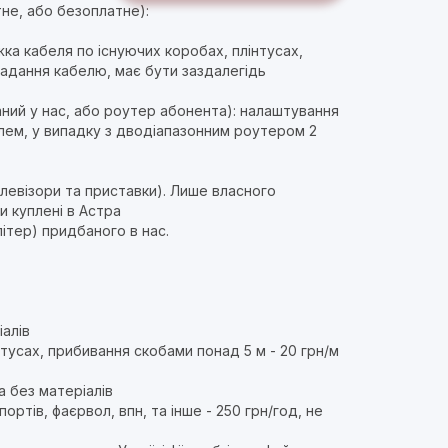
тне, або безоплатне):
ка кабеля по існуючих коробах, плінтусах,
ладання кабелю, має бути заздалегідь
ний у нас, або роутер абонента): налаштування
олем, у випадку з дводіапазонним роутером 2
левізори та приставки). Лише власного
и куплені в Астра
ітер) придбаного в нас.
іалів
тусах, прибивання скобами понад 5 м - 20 грн/м
а без матеріалів
ртів, фаєрвол, впн, та інше - 250 грн/год, не