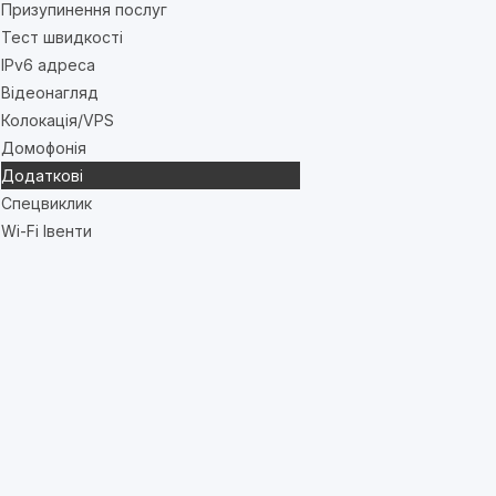
Призупинення послуг
Тест швидкості
IPv6 адреса
Відеонагляд
Колокація/VPS
Домофонія
Додаткові
Спецвиклик
Wi-Fi Івенти