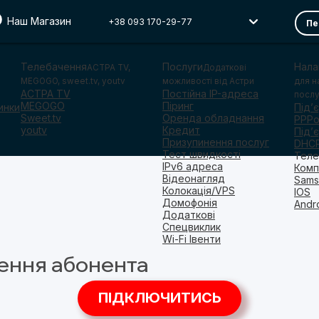
Наш Магазин
+38 093 170-29-77
Пе
Телебачення
Послуги
Нала
АСТРА TV,
Додаткові
MEGOGO, sweet.tv, youtv
можливості від Астри
для н
ACTPA TV
Постійна IP-адреса
послу
MEGOGO
Піринг
инки
Під’
Sweet.tv
Оренда обладнання
PPP
youtv
Кредит
Під’
Призупинення послуг
DHC
Тест швидкості
Теле
IPv6 адреса
Комп
Відеонагляд
Sams
Колокація/VPS
IOS
Домофонія
Andr
Додаткові
Спецвиклик
Wi-Fi Івенти
чення абонента
ПІДКЛЮЧИТИСЬ