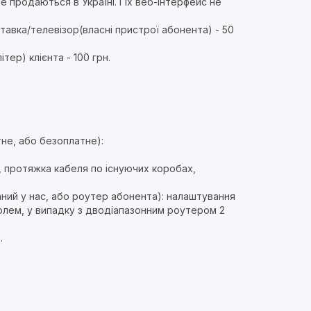
е продаються в Україні. І їх веб-інтерфейс не
тавка/телевізор(власні пристрої абонента) - 50
ер) клієнта - 100 грн.
тне, або безоплатне):
, протяжка кабеля по існуючих коробах,
ний у нас, або роутер абонента): налаштування
ролем, у випадку з дводіапазонним роутером 2
.