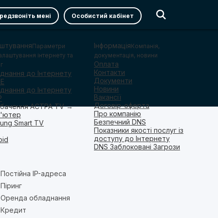
редзвоніть мені
Особистий кабінет
штування
Інформація
Параметри
Компанія,
алаштування інтернету та
документація, новини
Оплата
г
Контакти
єднання до Інтернету
Документи
oE
Новини
єднання до Інтернету
Вакансії
P
Договір-оферта
бачення АСТРА TV →
Про компанію
'ютер
Безпечний DNS
ung Smart TV
Показники якості послуг із
доступу до Інтернету
oid
DNS Заблоковані Загрози
Постійна IP-адреса
Піринг
Оренда обладнання
Кредит