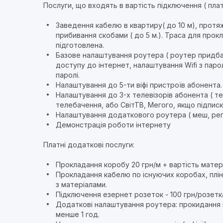
Послуги, що входять в вартість підключення ( пла
Заведення кабелю в квартиру( до 10 м), протяж
прибивання скобами ( до 5 м.). Траса для прок
підготовлена.
Базове налаштування роутера ( роутер придба
доступу до інтернет, налаштування Wifi з пар
паролі.
Налаштування до 5-ти віфі пристроїв абонента.
Налаштування до 3-х телевізорів абонента ( те
телебачення, або СвітТВ, Мегого, якщо підписк
Налаштування додаткового роутера ( меш, реп
Демонстрація роботи інтернету
Платні додаткові послуги:
Прокладання коробу
20 грн/м + вартість матер
Прокладання кабелю по існуючих коробах, плін
з матеріалами.
Підключення езернет розеток - 100 грн/розетк
Додаткові налаштування роутера: прокидання по
менше 1 год.