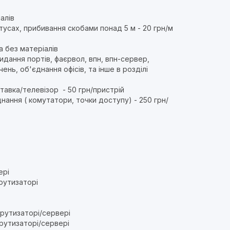
алів
тусах, прибивання скобами понад 5 м - 20 грн/м
а без матеріалів
дання портів, фаєрвол, впн, впн-сервер,
ь, об'єднання офісів, та інше в розділі
тавка/телевізор - 50 грн/пристрій
ння ( комутатори, точки доступу) - 250 грн/
ері
шрутизаторі
рутизаторі/сервері
рутизаторі/сервері