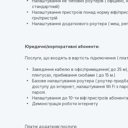
Налаштування не типових роутерів ( офіційно, н
стандартний)
Налаштування пристроїв понад норму віфі/прис
грн/пристрій
Налаштування додаткового роутера ( меш, репіт
Юридичні/корпоративні абоненти:
Послуги, що входять в вартість підключення ( пла
Заведення кабелю в офіс/приміщення( до 25 м)
плінтусах, прибивання скобами ( до 15 м.)
Базове налаштування роутера ( роутер придба
доступу до інтернет, налаштування Wi Fi з па
паролі.
Налаштування до 10-ти віфі пристроїв абонента
Демонстрація роботи інтернету
Платні додаткові послуги: