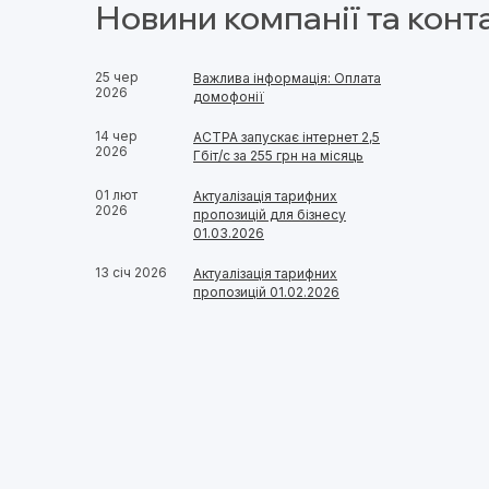
Новини компанії та конт
25 чер
Важлива інформація: Оплата
2026
домофонії
14 чер
АСТРА запускає інтернет 2,5
2026
Гбіт/с за 255 грн на місяць
01 лют
Актуалізація тарифних
2026
пропозицій для бізнесу
01.03.2026
13 січ 2026
Актуалізація тарифних
пропозицій 01.02.2026