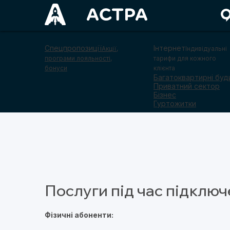
Спецпропозиції
Інтернет
Акції,
Індивідуальні
програми лояльності,
тарифи для кожного
бонуси
клієнта
Багатоквартирні буд
Приватний сектор
Бізнес
Гуртожитки
Послуги під час підклю
Фізичні абоненти: