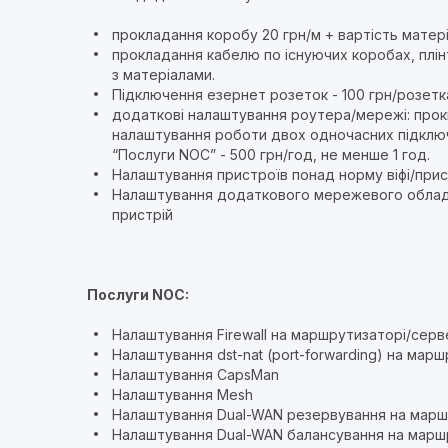
прокладання коробу
20 грн/м + вартість матері
прокладання кабелю по існуючих коробах, плін
з матеріалами.
Підключення езернет розеток - 100 грн/розетк
додаткові налаштування роутера/мережі: проки
налаштування роботи двох одночасних підключен
“Послуги NOC” - 500 грн/год, не менше 1 год.
Налаштування пристроїв понад норму віфі/прис
Налаштування додаткового мережевого обладна
пристрій
Послуги NOC:
Налаштування Firewall на маршрутизаторі/серв
Налаштування dst-nat (port-forwarding) на мар
Налаштування CapsMan
Налаштування Mesh
Налаштування Dual-WAN резервування на марш
Налаштування Dual-WAN балансування на марш