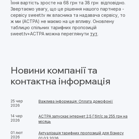
Їхня вартість зросте на 68 грн та 38 грн відповідно.
Звертаємо увагу, що це рішення нашого партнера -
сервісу sweet.tv як власника та надавача сервісу, то
ж ми (АСТРА) не маємо на це впливу. Оновлену
таблицю спільних тарифних пропозицій
sweet.tv+АСТРА можна переглянути
тут
.
Новини компанії та
контактна інформація
25 чер
Важлива інформація: Оплата домофонії
2026
14 чер
АСТРА запускає інтернет 2,5 Гбіт/с за 255 грн на
2026
місяць
01 лют
Актуалізація тарифних пропозицій для бізнесу
2026
01.03.2026