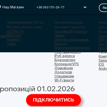
Наш Магазин
+38 093 170-29-77
Пе
Телебачення
Послуги
Нала
АСТРА TV,
Додаткові
MEGOGO, sweet.tv, youtv
можливості від Астри
для н
ACTPA TV
Постійна IP-адреса
послу
MEGOGO
Піринг
инки
Під’
Sweet.tv
Оренда обладнання
PPP
youtv
Кредит
Під’
Призупинення послуг
DHC
Тест швидкості
Теле
IPv6 адреса
Комп
Відеонагляд
Sams
Колокація/VPS
IOS
Домофонія
Andr
Додаткові
Спецвиклик
Wi-Fi Івенти
ропозицій 01.02.2026
ПІДКЛЮЧИТИСЬ