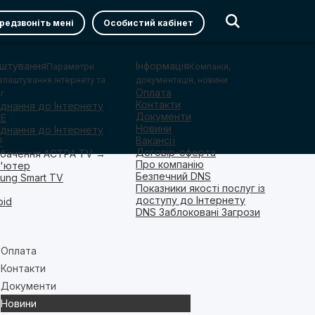
редзвоніть мені
Особистий кабінет
штування
Інформація
Параметри
Компанія,
алаштування інтернету та
документація, новини
Оплата
г
Контакти
єднання до Інтернету
Документи
oE
Новини
єднання до Інтернету
Вакансії
P
Договір-оферта
бачення АСТРА TV →
Про компанію
'ютер
Безпечний DNS
ung Smart TV
Показники якості послуг із
доступу до Інтернету
oid
DNS Заблоковані Загрози
Оплата
Контакти
Документи
Новини