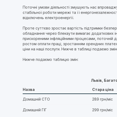
Поточні умови діяльності змушують нас впровадж
стабільної роботи мережі та її енергонезалежност
відключень електроенергії.
Проте суттєво зростає вартість підтримки безпер
обладнання через блекаути вимагає додаткових інве
прискореними інфляційними процесами, поточній де
ростом оплати праці, зростанням орендних платежі
ціни на наші послуги. Нижче в таблиці подаємо змін
Нижче подаємо таблицю змін:
Львів, Багат
Назва
Стара ціна
Домашній СТО
289 грн/міс
Домашній ГІГ
299 грн/міс