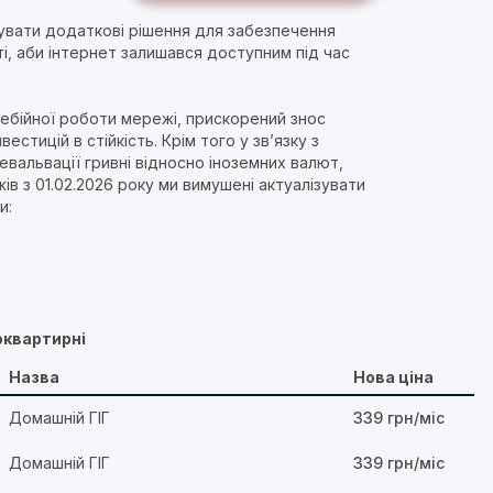
увати додаткові рішення для забезпечення
і, аби інтернет залишався доступним під час
ебійної роботи мережі, прискорений знос
стицій в стійкість. Крім того у зв’язку з
вальвації гривні відносно іноземних валют,
в з 01.02.2026 року ми вимушені актуалізувати
и:
оквартирні
Назва
Нова ціна
Домашній ГІГ
339 грн/міс
Домашній ГІГ
339 грн/міс