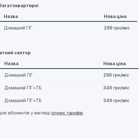
 багатоквартирні
Назва
Нова ціна
Домашній ГІГ
299 грн/міс
ватний сектор
Назва
Нова ціна
Домашній ГІГ
299 грн/міс
Домашній ГІГ+ТБ
349 грн/міс
Домашній ГІГ+ТБ
349 грн/міс
для абонентів у вигляді
річних тарифів
.