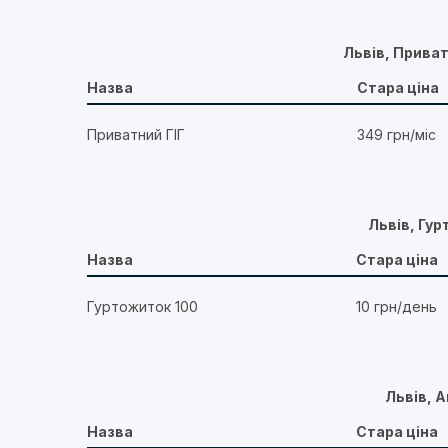
Львів, Прива
Назва
Стара ціна
Приватний ГІГ
349 грн/міс
Львів, Гу
Назва
Стара ціна
Гуртожиток 100
10 грн/день
Львів, А
Назва
Стара ціна