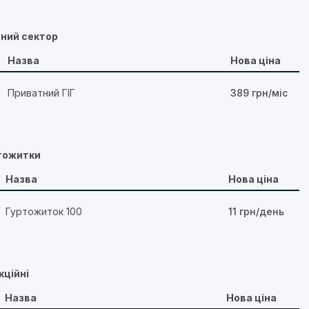
тний сектор
Назва
Нова ціна
Приватний ГІГ
389 грн/міс
ртожитки
Назва
Нова ціна
Гуртожиток 100
11 грн/день
кційні
Назва
Нова ціна