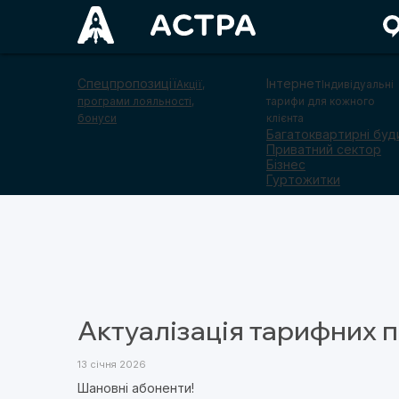
Спецпропозиції
Інтернет
Акції,
Індивідуальні
програми лояльності,
тарифи для кожного
бонуси
клієнта
Багатоквартирні буд
Приватний сектор
Бізнес
Гуртожитки
Актуалізація тарифних п
13 січня 2026
Шановні абоненти!