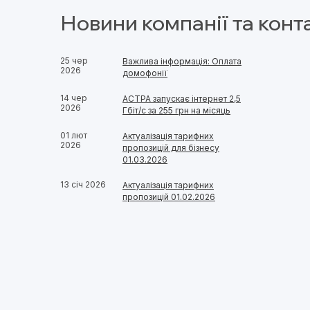
Новини компанії та конт
25 чер
Важлива інформація: Оплата
2026
домофонії
14 чер
АСТРА запускає інтернет 2,5
2026
Гбіт/с за 255 грн на місяць
01 лют
Актуалізація тарифних
2026
пропозицій для бізнесу
01.03.2026
13 січ 2026
Актуалізація тарифних
пропозицій 01.02.2026