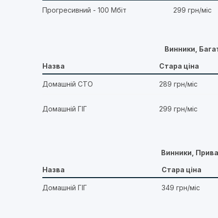
Прогресивний - 100 Мбіт
299 грн/міс
Винники, Бага
Назва
Стара ціна
Домашній СТО
289 грн/міс
Домашній ГІГ
299 грн/міс
Винники, Прив
Назва
Стара ціна
Домашній ГІГ
349 грн/міс