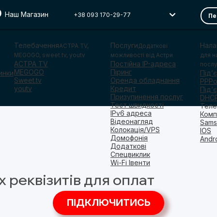
Наш Магазин
+38 093 170-29-77
Пе
Телебачення
Послуги
Нала
АСТРА TV,
Додаткові
MEGOGO, sweet.tv, youtv
можливості від Астри
для н
ACTPA TV
Постійна IP-адреса
послу
MEGOGO
Піринг
инки
Під’
Sweet.tv
Оренда обладнання
PPP
youtv
Кредит
Під’
Призупинення послуг
DHC
Тест швидкості
Теле
IPv6 адреса
Комп
Відеонагляд
Sams
Колокація/VPS
IOS
Домофонія
Andr
Додаткові
Спецвиклик
Wi-Fi Івенти
х реквізитів для оплат
ПІДКЛЮЧИТИСЬ