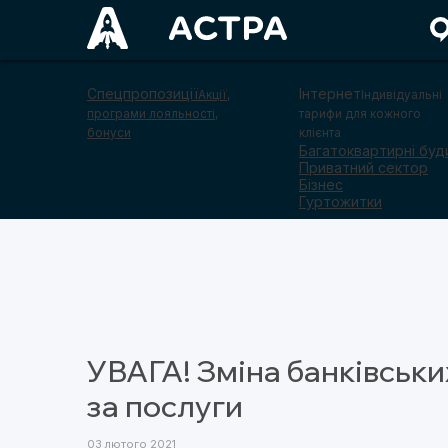
Спецпропозиції
Інтернет
Акції,
Індивідуальні
програми лояльності,
тарифи для кожного
бонуси
клієнта
Багатоквартирні буд
Приватний сектор
Бізнес
Гуртожитки
УВАГА! Зміна банківськи
за послуги
03 лютого 2021