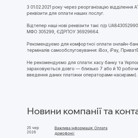
З 01.02.2021 року через реорганізацію відділення 
реквізити для оплати наших послуг.
Відтепер наші нові реквізити такі: п/р UA843052
МФО 305299, ЄДРПОУ 36929664.
Рекомендуємо для комфортної оплати онлайн-банк
терміналів самообслуговування: iBox, iPay, Приват
Не рекомендуємо для сплати: касу банку та Укрпош
зараховуються довго — близько 7 або й 10 робочи
введення даних платіжки операторами-касирами).
Новини компанії та конт
25 чер
Важлива інформація: Оплата
2026
домофонії