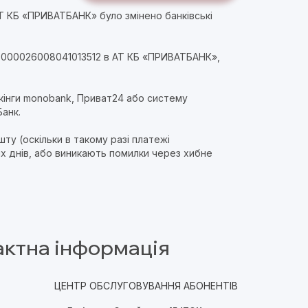
АТ КБ «ПРИВАТБАНК» було змінено банківські
990000026008041013512 в АТ КБ «ПРИВАТБАНК»,
інги monobank, Приват24 або систему
Банк.
ту (оскільки в такому разі платежі
х днів, або виникають помилки через хибне
актна інформація
ЦЕНТР ОБСЛУГОВУВАННЯ АБОНЕНТІВ