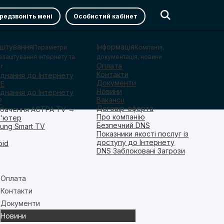
редзвоніть мені
Особистий кабінет
штування
Інформація
Параметри
Компанія,
алаштування інтернету та
документація, новини
Оплата
г
Контакти
єднання до Інтернету
Документи
oE
Новини
єднання до Інтернету
Вакансії
P
Договір-оферта
бачення АСТРА TV →
Про компанію
'ютер
Безпечний DNS
ung Smart TV
Показники якості послуг із
доступу до Інтернету
oid
DNS Заблоковані Загрози
Оплата
Контакти
Документи
Новини