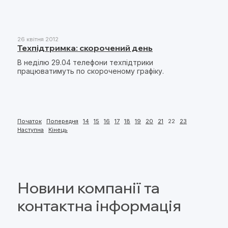
26 квітня 2012
Техпідтримка: скорочений день
В неділю 29.04 телефони техпідтрики
працюватимуть по скороченому графіку.
Початок
Попередня
14
15
16
17
18
19
20
21
22
23
Наступна
Кінець
Новини компанії та
контактна інформація