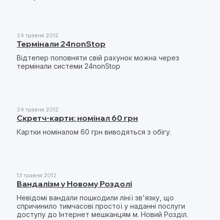
24 травня 2012
Термінали 24nonStop
Відтепер поповняти свій рахунок можна через
термінали системи 24nonStop
24 травня 2012
Скретч-карти: номінал 60 грн
Картки номіналом 60 грн виводяться з обігу.
13 травня 2012
Вандалізм у Новому Роздолі
Невідомі вандали пошкодили лінії зв'язку, що
спричинило тимчасові простої у наданні послуги
доступу до Інтернет мешканцям м. Новий Розділ.